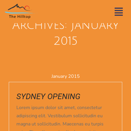
Skip
Monthly
to
content
Archives:
January
2015
January 2015
SYDNEY OPENING
Lorem ipsum dolor sit amet, consectetur
adipiscing elit. Vestibulum sollicitudin eu
magna ut sollicitudin. Maecenas eu turpis